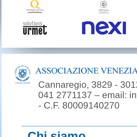
Cannaregio, 3829 - 301
041 2771137 – email: i
- C.F. 80009140270
Chi siamo