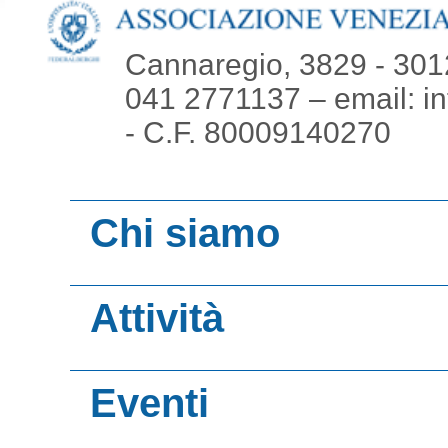
Cannaregio, 3829 - 301
041 2771137 – email: i
- C.F. 80009140270
Chi siamo
L’Associazione
Attività
Organigramma
Servizi
Consiglio Dirett
Contatti
Eventi
Consulenze
Collegio dei Re